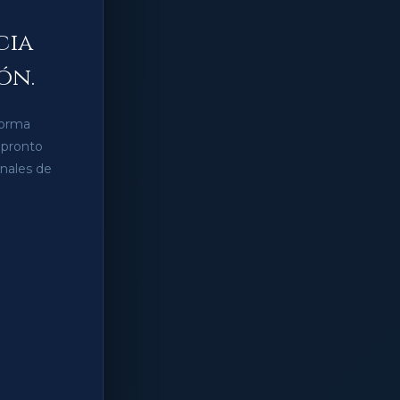
cia
ón.
forma
 pronto
anales de