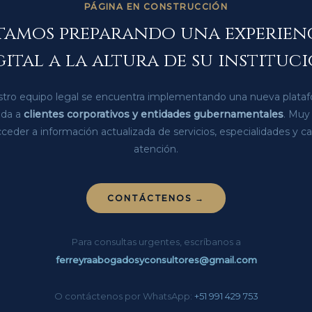
PÁGINA EN CONSTRUCCIÓN
tamos preparando una experien
gital a la altura de su instituci
tro equipo legal se encuentra implementando una nueva plata
ada a
clientes corporativos y entidades gubernamentales
. Muy
ceder a información actualizada de servicios, especialidades y c
atención.
CONTÁCTENOS →
Para consultas urgentes, escríbanos a
ferreyraabogadosyconsultores@gmail.com
O contáctenos por WhatsApp:
+51 991 429 753