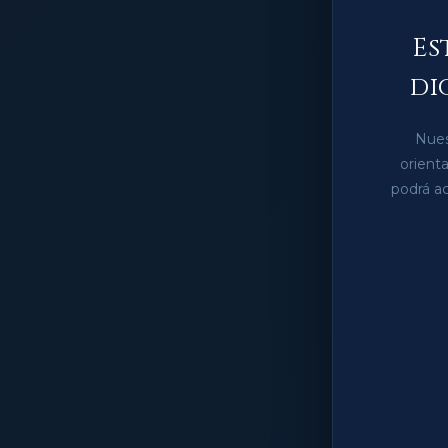
Es
di
Nues
orient
podrá ac