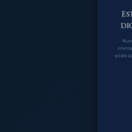
Es
di
Nues
orient
podrá ac