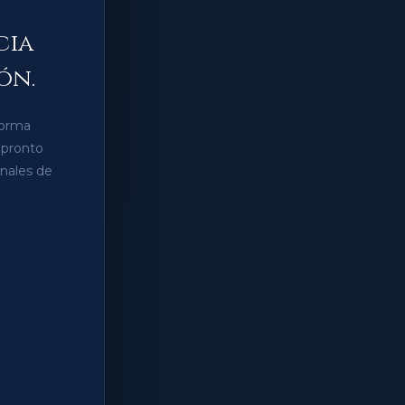
cia
ón.
forma
 pronto
anales de