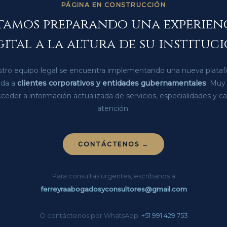
PÁGINA EN CONSTRUCCIÓN
tamos preparando una experien
gital a la altura de su instituci
tro equipo legal se encuentra implementando una nueva plata
ada a
clientes corporativos y entidades gubernamentales
. Muy
ceder a información actualizada de servicios, especialidades y c
atención.
CONTÁCTENOS →
Para consultas urgentes, escríbanos a
ferreyraabogadosyconsultores@gmail.com
O contáctenos por WhatsApp:
+51 991 429 753