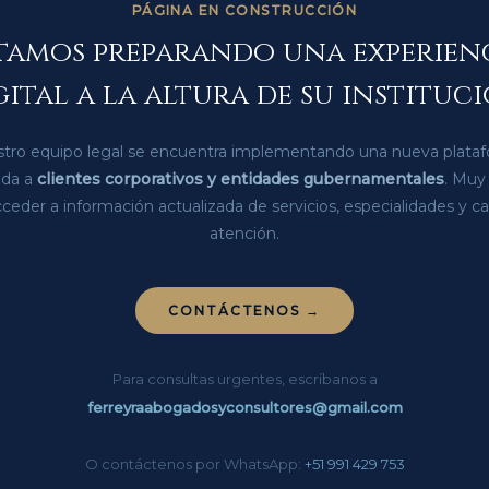
PÁGINA EN CONSTRUCCIÓN
tamos preparando una experien
gital a la altura de su instituci
tro equipo legal se encuentra implementando una nueva plata
ada a
clientes corporativos y entidades gubernamentales
. Muy
ceder a información actualizada de servicios, especialidades y c
atención.
CONTÁCTENOS →
Para consultas urgentes, escríbanos a
ferreyraabogadosyconsultores@gmail.com
O contáctenos por WhatsApp:
+51 991 429 753