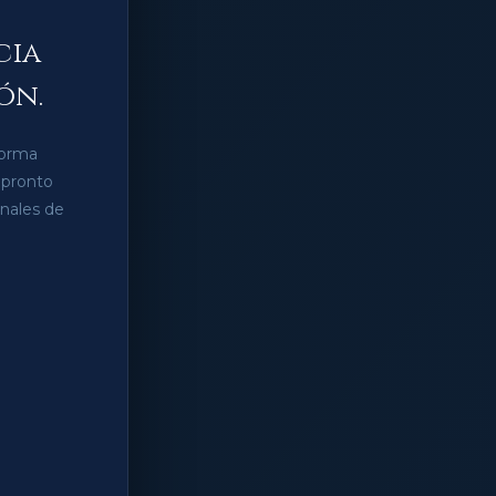
cia
ón.
forma
 pronto
anales de