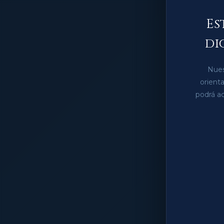
Es
di
Nues
orient
podrá ac