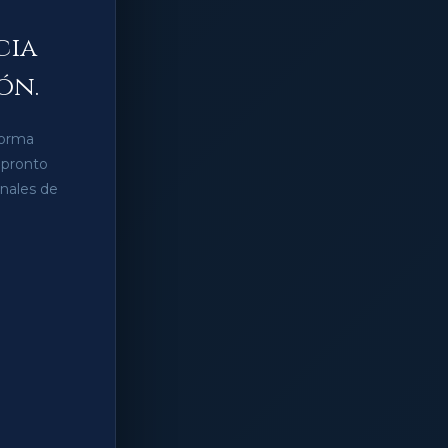
cia
ón.
forma
 pronto
anales de