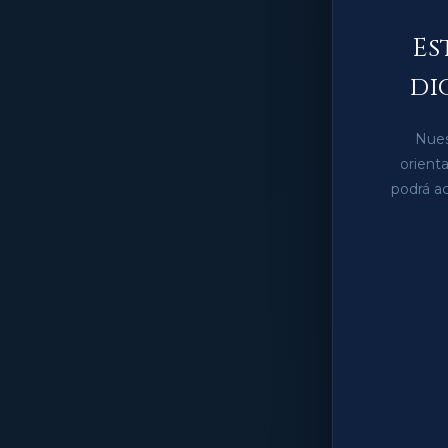
Es
di
Nues
orient
podrá ac