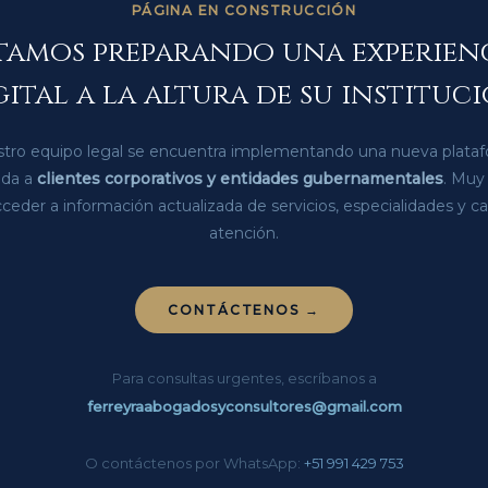
PÁGINA EN CONSTRUCCIÓN
tamos preparando una experien
gital a la altura de su instituci
tro equipo legal se encuentra implementando una nueva plata
ada a
clientes corporativos y entidades gubernamentales
. Muy
ceder a información actualizada de servicios, especialidades y c
atención.
CONTÁCTENOS →
Para consultas urgentes, escríbanos a
ferreyraabogadosyconsultores@gmail.com
O contáctenos por WhatsApp:
+51 991 429 753