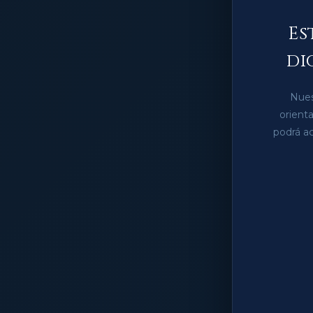
Es
di
Nues
orient
podrá ac