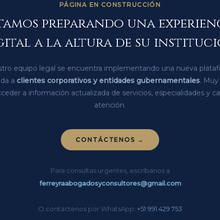
PÁGINA EN CONSTRUCCIÓN
tamos preparando una experien
gital a la altura de su instituci
tro equipo legal se encuentra implementando una nueva plata
ada a
clientes corporativos y entidades gubernamentales
. Muy
ceder a información actualizada de servicios, especialidades y c
atención.
CONTÁCTENOS →
Para consultas urgentes, escríbanos a
ferreyraabogadosyconsultores@gmail.com
O contáctenos por WhatsApp:
+51 991 429 753