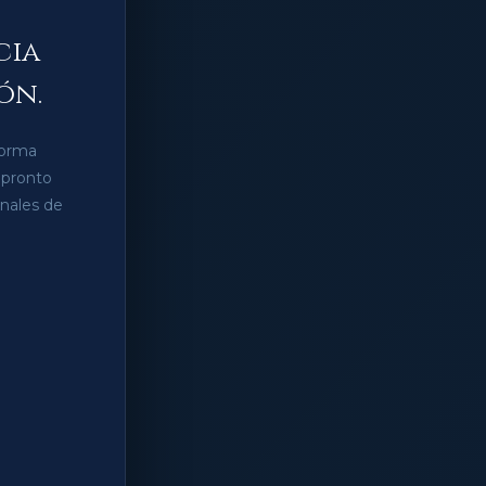
cia
ón.
forma
 pronto
anales de